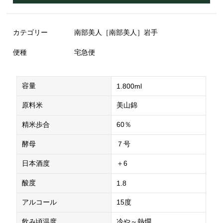
カテゴリー
南部美人［南部美人］岩手
便種
宅急便
容量
1.800ml
原料米
美山錦
精米歩合
60％
酵母
７号
日本酒度
＋6
酸度
1.8
アルコール
15度
飲み頃温度
冷や～熱燗