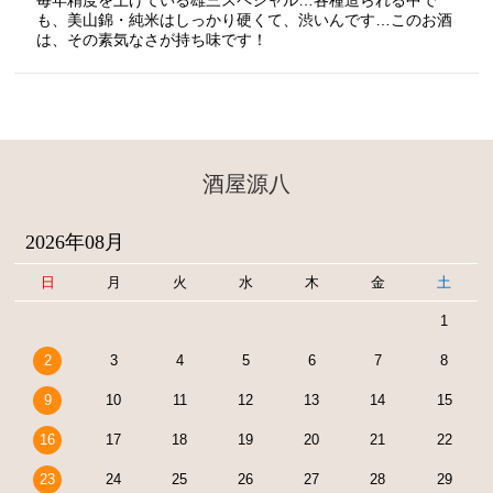
毎年精度を上げている雄三スペシャル…各種造られる中で
も、美山錦・純米はしっかり硬くて、渋いんです…このお酒
は、その素気なさが持ち味です！
酒屋源八
2026年08月
日
月
火
水
木
金
土
1
2
3
4
5
6
7
8
9
10
11
12
13
14
15
16
17
18
19
20
21
22
23
24
25
26
27
28
29