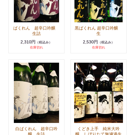
ばくれん 超辛口吟醸
黒ばくれん 超辛口吟醸
生詰
生
2,310円
2,530円
（税込み）
（税込み）
在庫切れ
在庫切れ
白ばくれん 超辛口吟
くどき上手 純米大吟
醸 生詰
醸 しぼりたて無濾過生