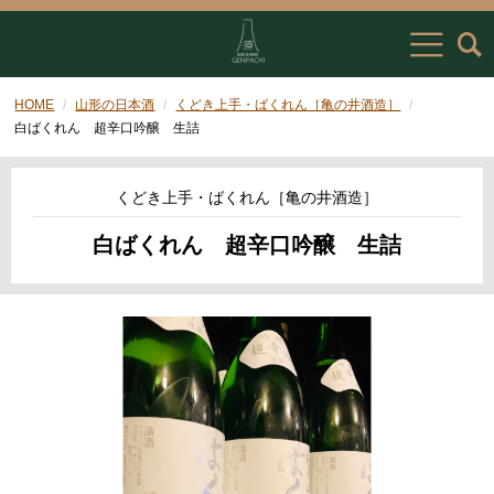
HOME
山形の日本酒
くどき上手・ばくれん［亀の井酒造］
白ばくれん 超辛口吟醸 生詰
くどき上手・ばくれん［亀の井酒造］
白ばくれん 超辛口吟醸 生詰