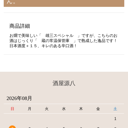
ん。
商品詳細
お燗で美味しい「 雄三スペシャル 」ですが、こちらのお
酒はじっくり「 蔵の常温保管庫 」で熟成した逸品です！
日本酒度＋１５、キレのある辛口酒！
酒屋源八
2026年08月
日
月
火
水
木
金
土
1