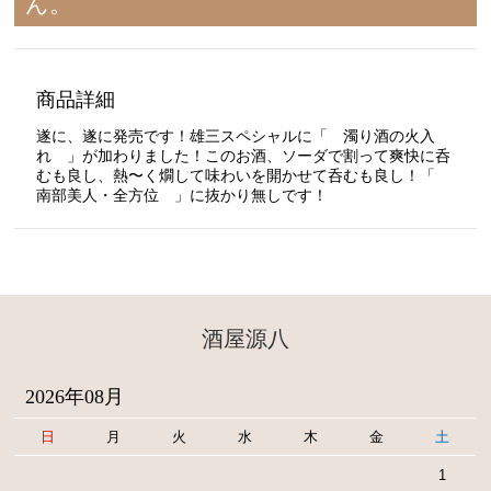
ん。
商品詳細
遂に、遂に発売です！雄三スペシャルに「 濁り酒の火入
れ 」が加わりました！このお酒、ソーダで割って爽快に呑
むも良し、熱〜く燗して味わいを開かせて呑むも良し！「
南部美人・全方位 」に抜かり無しです！
酒屋源八
2026年08月
日
月
火
水
木
金
土
1